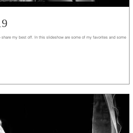
19
to share my best off. In this slideshow are some of my favorites and some