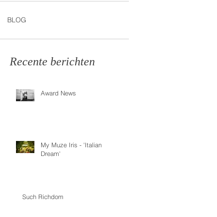
BLOG
Recente berichten
Award News
My Muze Iris - 'Italian
Dream'
Such Richdom