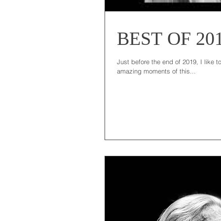
BEST OF 20
Just before the end of 2019, I like 
amazing moments of this...