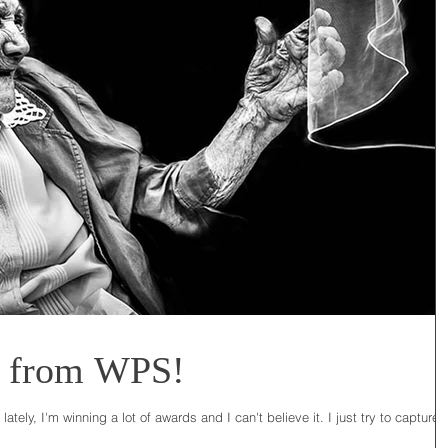
s from WPS!
tely, I'm winning a lot of awards and I can't believe it. I just try to capture