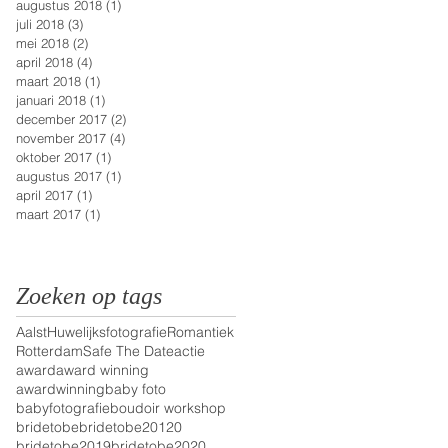
augustus 2018
(1)
1 post
juli 2018
(3)
3 posts
mei 2018
(2)
2 posts
april 2018
(4)
4 posts
maart 2018
(1)
1 post
januari 2018
(1)
1 post
december 2017
(2)
2 posts
november 2017
(4)
4 posts
oktober 2017
(1)
1 post
augustus 2017
(1)
1 post
april 2017
(1)
1 post
maart 2017
(1)
1 post
Zoeken op tags
Aalst
Huwelijksfotografie
Romantiek
Rotterdam
Safe The Date
actie
award
award winning
awardwinning
baby foto
babyfotografie
boudoir workshop
bridetobe
bridetobe20120
bridetobe2019
bridetobe2020