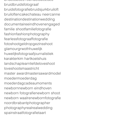
bruid
bruidsfotograaf
bruidsfotografie
bruidsjurk
bruiloft
bruiloften
cake
chateau neercanne
destination
destinationwedding
documentaire
eindhoven
engaged
familie shoot
familiefotografie
fashion
fashionphotography
fearless
fotograaf
fotografie
fotoshoot
geldrop
gezinsshoot
glamour
grwoth
huwelijk
huwelijksfotograaf
journalistiek
karakter
kim hart
koetshuis
landschap
learn
liefde
loveshoot
loveshoots
maastricht
master award
mastersaward
model
moeder
moederdag
moederdagcadeau
moments
newborn
newborn eindhoven
newborn fotografie
newborn shoot
newborn waalre
newbornfotografie
noordbrabant
photographer
photography
real
realwedding
spain
straatfotografie
taart