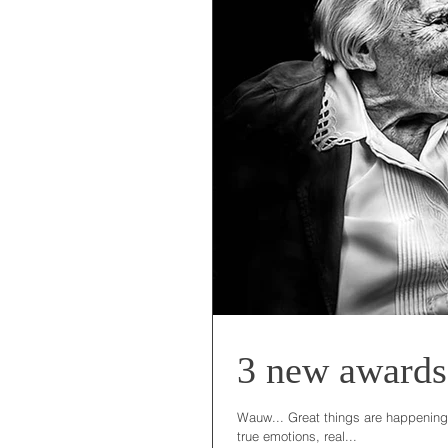
3 new award
Wauw... Great things are happening la
true emotions, real...