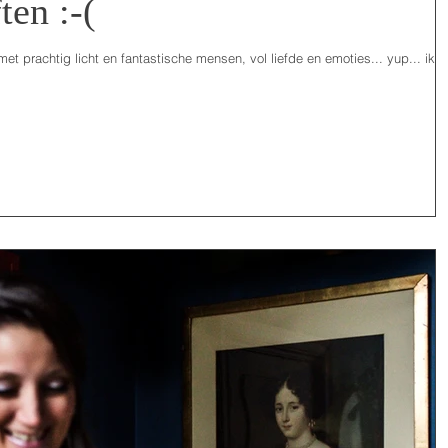
ten :-(
 met prachtig licht en fantastische mensen, vol liefde en emoties... yup... ik