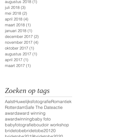
augustus 2018
(1)
1 post
juli 2018
(3)
3 posts
mei 2018
(2)
2 posts
april 2018
(4)
4 posts
maart 2018
(1)
1 post
januari 2018
(1)
1 post
december 2017
(2)
2 posts
november 2017
(4)
4 posts
oktober 2017
(1)
1 post
augustus 2017
(1)
1 post
april 2017
(1)
1 post
maart 2017
(1)
1 post
Zoeken op tags
Aalst
Huwelijksfotografie
Romantiek
Rotterdam
Safe The Date
actie
award
award winning
awardwinning
baby foto
babyfotografie
boudoir workshop
bridetobe
bridetobe20120
bridetobe2019
bridetobe2020