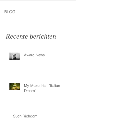
BLOG
Recente berichten
Award News
My Muze Iris - 'Italian
Dream'
Such Richdom