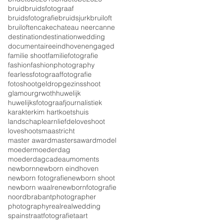
bruid
bruidsfotograaf
bruidsfotografie
bruidsjurk
bruiloft
bruiloften
cake
chateau neercanne
destination
destinationwedding
documentaire
eindhoven
engaged
familie shoot
familiefotografie
fashion
fashionphotography
fearless
fotograaf
fotografie
fotoshoot
geldrop
gezinsshoot
glamour
grwoth
huwelijk
huwelijksfotograaf
journalistiek
karakter
kim hart
koetshuis
landschap
learn
liefde
loveshoot
loveshoots
maastricht
master award
mastersaward
model
moeder
moederdag
moederdagcadeau
moments
newborn
newborn eindhoven
newborn fotografie
newborn shoot
newborn waalre
newbornfotografie
noordbrabant
photographer
photography
real
realwedding
spain
straatfotografie
taart