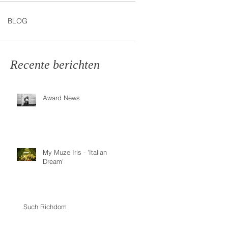
BLOG
Recente berichten
Award News
My Muze Iris - 'Italian
Dream'
Such Richdom