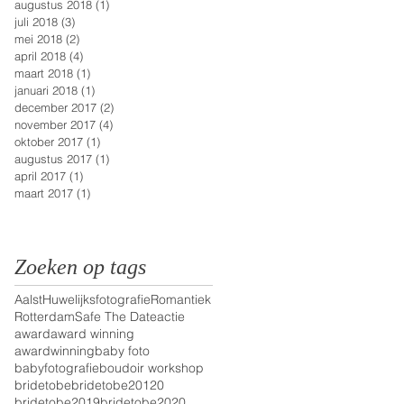
augustus 2018
(1)
1 post
juli 2018
(3)
3 posts
mei 2018
(2)
2 posts
april 2018
(4)
4 posts
maart 2018
(1)
1 post
januari 2018
(1)
1 post
december 2017
(2)
2 posts
november 2017
(4)
4 posts
oktober 2017
(1)
1 post
augustus 2017
(1)
1 post
april 2017
(1)
1 post
maart 2017
(1)
1 post
Zoeken op tags
Aalst
Huwelijksfotografie
Romantiek
Rotterdam
Safe The Date
actie
award
award winning
awardwinning
baby foto
babyfotografie
boudoir workshop
bridetobe
bridetobe20120
bridetobe2019
bridetobe2020