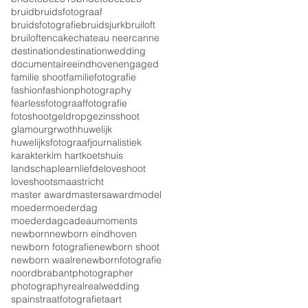
bruid
bruidsfotograaf
bruidsfotografie
bruidsjurk
bruiloft
bruiloften
cake
chateau neercanne
destination
destinationwedding
documentaire
eindhoven
engaged
familie shoot
familiefotografie
fashion
fashionphotography
fearless
fotograaf
fotografie
fotoshoot
geldrop
gezinsshoot
glamour
grwoth
huwelijk
huwelijksfotograaf
journalistiek
karakter
kim hart
koetshuis
landschap
learn
liefde
loveshoot
loveshoots
maastricht
master award
mastersaward
model
moeder
moederdag
moederdagcadeau
moments
newborn
newborn eindhoven
newborn fotografie
newborn shoot
newborn waalre
newbornfotografie
noordbrabant
photographer
photography
real
realwedding
spain
straatfotografie
taart