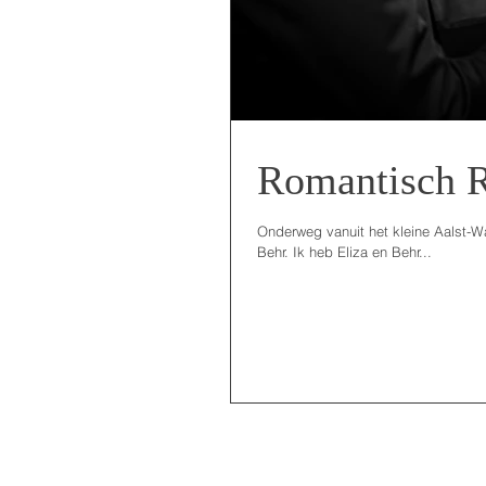
Romantisch 
Onderweg vanuit het kleine Aalst-Waa
Behr. Ik heb Eliza en Behr...