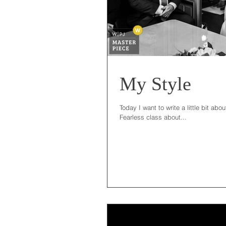
My Style
Today I want to write a little bit ab
Fearless class about...