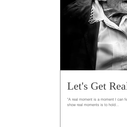
Let's Get Re
"A real moment is a moment I can f
show real moments is to hold...