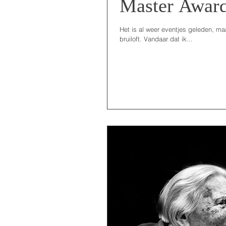
Master Awar
Het is al weer eventjes geleden, m
bruiloft. Vandaar dat ik...