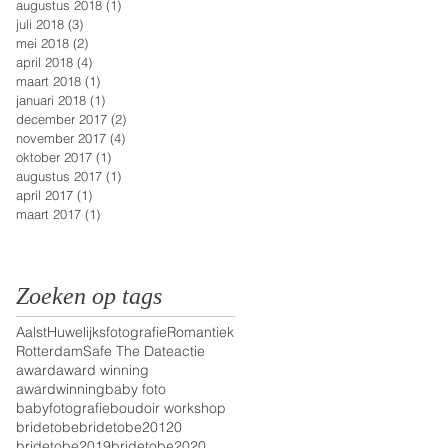
augustus 2018
(1)
1 post
juli 2018
(3)
3 posts
mei 2018
(2)
2 posts
april 2018
(4)
4 posts
maart 2018
(1)
1 post
januari 2018
(1)
1 post
december 2017
(2)
2 posts
november 2017
(4)
4 posts
oktober 2017
(1)
1 post
augustus 2017
(1)
1 post
april 2017
(1)
1 post
maart 2017
(1)
1 post
Zoeken op tags
Aalst
Huwelijksfotografie
Romantiek
Rotterdam
Safe The Date
actie
award
award winning
awardwinning
baby foto
babyfotografie
boudoir workshop
bridetobe
bridetobe20120
bridetobe2019
bridetobe2020