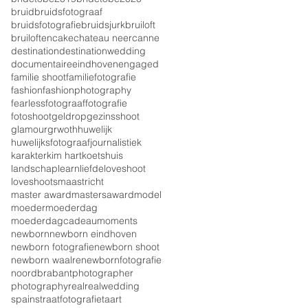
bruid
bruidsfotograaf
bruidsfotografie
bruidsjurk
bruiloft
bruiloften
cake
chateau neercanne
destination
destinationwedding
documentaire
eindhoven
engaged
familie shoot
familiefotografie
fashion
fashionphotography
fearless
fotograaf
fotografie
fotoshoot
geldrop
gezinsshoot
glamour
grwoth
huwelijk
huwelijksfotograaf
journalistiek
karakter
kim hart
koetshuis
landschap
learn
liefde
loveshoot
loveshoots
maastricht
master award
mastersaward
model
moeder
moederdag
moederdagcadeau
moments
newborn
newborn eindhoven
newborn fotografie
newborn shoot
newborn waalre
newbornfotografie
noordbrabant
photographer
photography
real
realwedding
spain
straatfotografie
taart