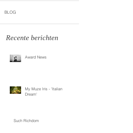
BLOG
Recente berichten
Award News
My Muze Iris - 'Italian
Dream'
Such Richdom