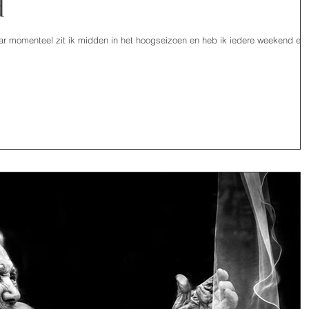
d
aar momenteel zit ik midden in het hoogseizoen en heb ik iedere weekend ee