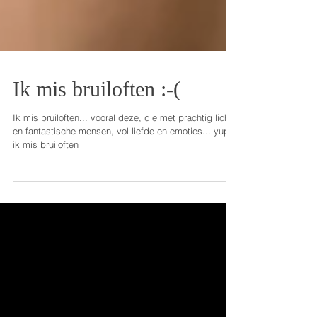
Ik mis bruiloften :-(
Ik mis bruiloften... vooral deze, die met prachtig licht
en fantastische mensen, vol liefde en emoties... yup...
ik mis bruiloften