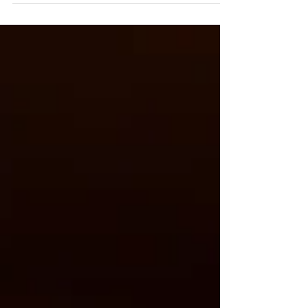
om een beetje goed nieuws te krijgen. Nu zijn awards
niet bedoeld om mijn ego...