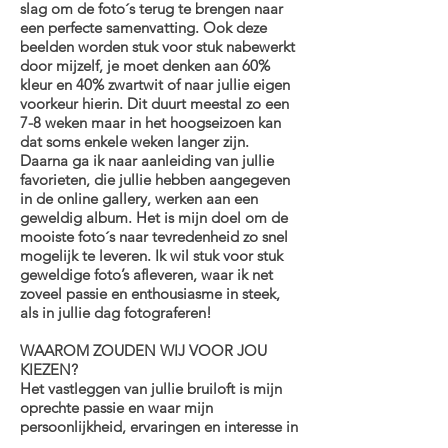
slag om de foto´s terug te brengen naar
een perfecte samenvatting. Ook deze
beelden worden stuk voor stuk nabewerkt
door mijzelf, je moet denken aan 60%
kleur en 40% zwartwit of naar jullie eigen
voorkeur hierin. Dit duurt meestal zo een
7-8 weken maar in het hoogseizoen kan
dat soms enkele weken langer zijn.
Daarna ga ik naar aanleiding van jullie
favorieten, die jullie hebben aangegeven
in de online gallery, werken aan een
geweldig album. Het is mijn doel om de
mooiste foto´s naar tevredenheid zo snel
mogelijk te leveren. Ik wil stuk voor stuk
geweldige foto’s afleveren, waar ik net
zoveel passie en enthousiasme in steek,
als in jullie dag fotograferen!
WAAROM ZOUDEN WIJ VOOR JOU
KIEZEN?
Het vastleggen van jullie bruiloft is mijn
oprechte passie en waar mijn
persoonlijkheid, ervaringen en interesse in
samen komen. Inmiddels heb ik ruim 50