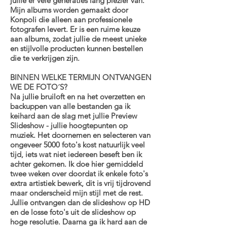
jullie er vele generaties lang plezier van.
Mijn albums worden gemaakt door
Konpoli die alleen aan professionele
fotografen levert. Er is een ruime keuze
aan albums, zodat jullie de meest unieke
en stijlvolle producten kunnen bestellen
die te verkrijgen zijn.
BINNEN WELKE TERMIJN ONTVANGEN
WE DE FOTO´S?
Na jullie bruiloft en na het overzetten en
backuppen van alle bestanden ga ik
keihard aan de slag met jullie Preview
Slideshow - jullie hoogtepunten op
muziek. Het doornemen en selecteren van
ongeveer 5000 foto's kost natuurlijk veel
tijd, iets wat niet iedereen beseft ben ik
achter gekomen. Ik doe hier gemiddeld
twee weken over doordat ik enkele foto's
extra artistiek bewerk, dit is vrij tijdrovend
maar onderscheid mijn stijl met de rest.
Jullie ontvangen dan de slideshow op HD
en de losse foto's uit de slideshow op
hoge resolutie. Daarna ga ik hard aan de