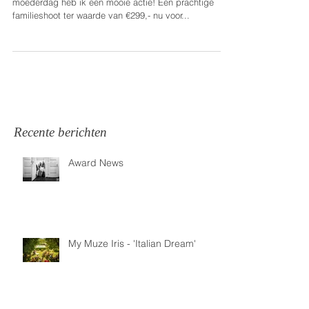
13 MEI IS HET MOEDERDAG!!! En speciaal voor
moederdag heb ik een mooie actie! Een prachtige
familieshoot ter waarde van €299,- nu voor...
Recente berichten
Award News
My Muze Iris - 'Italian Dream'