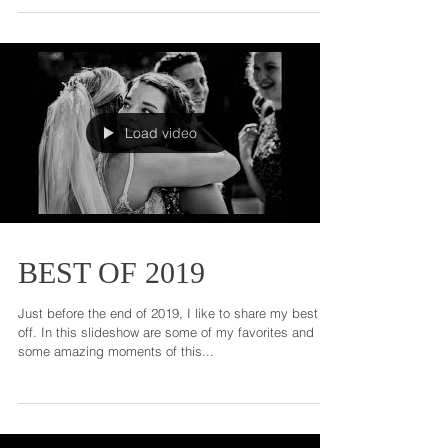
Load video
BEST OF 2019
Just before the end of 2019, I like to share my best
off. In this slideshow are some of my favorites and
some amazing moments of this...