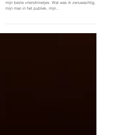
Wedding Photography
Een van mijn eerste bruiloften, en dat van een van
mijn beste vriendinnetjes. Wat was ik zenuwachtig,
mijn man in het publiek, mijn...