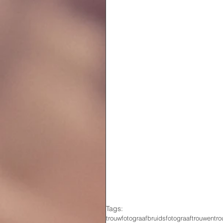
Tags:
trouwfotograaf
bruidsfotograaf
trouwen
tro