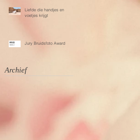
Liefde die handjes en
voetjes krijgt
Jury Bruidsfoto Award
Archief