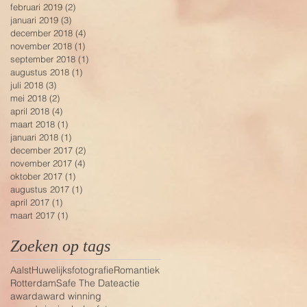
februari 2019
(2)
2 posts
januari 2019
(3)
3 posts
december 2018
(4)
4 posts
november 2018
(1)
1 post
september 2018
(1)
1 post
augustus 2018
(1)
1 post
juli 2018
(3)
3 posts
mei 2018
(2)
2 posts
april 2018
(4)
4 posts
maart 2018
(1)
1 post
januari 2018
(1)
1 post
december 2017
(2)
2 posts
november 2017
(4)
4 posts
oktober 2017
(1)
1 post
augustus 2017
(1)
1 post
april 2017
(1)
1 post
maart 2017
(1)
1 post
Zoeken op tags
Aalst
Huwelijksfotografie
Romantiek
Rotterdam
Safe The Date
actie
award
award winning