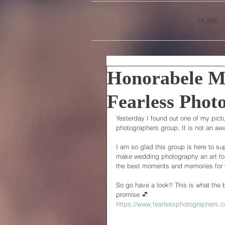
HOME
Honorabele Me
Fearless Phot
Yesterday I found out one of my pictu
photographers group. It is not an awa
I am so glad this group is here to s
make wedding photography an art form
the best moments and memories for 
So go have a look!! This is what the be
promise 💕
https://www.fearlessphotographers.