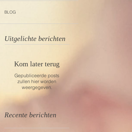
BLOG
Uitgelichte berichten
Kom later terug
Gepubliceerde posts
zullen hier worden
weergegeven.
Recente berichten