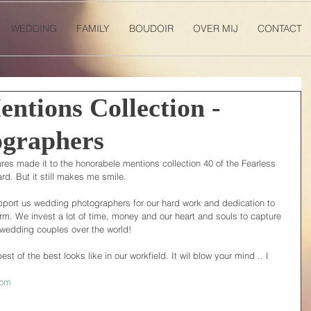
WEDDING
FAMILY
BOUDOIR
OVER MIJ
CONTACT
ntions Collection -
ographers
res made it to the honorabele mentions collection 40 of the Fearless 
rd. But it still makes me smile.
upport us wedding photographers for our hard work and dedication to 
. We invest a lot of time, money and our heart and souls to capture 
wedding couples over the world!
st of the best looks like in our workfield. It wil blow your mind .. I 
com