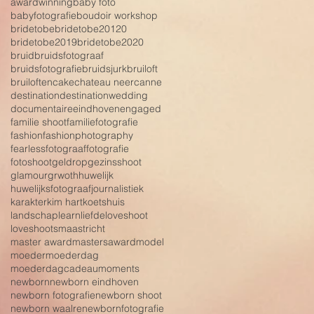
awardwinning
baby foto
babyfotografie
boudoir workshop
bridetobe
bridetobe20120
bridetobe2019
bridetobe2020
bruid
bruidsfotograaf
bruidsfotografie
bruidsjurk
bruiloft
bruiloften
cake
chateau neercanne
destination
destinationwedding
documentaire
eindhoven
engaged
familie shoot
familiefotografie
fashion
fashionphotography
fearless
fotograaf
fotografie
fotoshoot
geldrop
gezinsshoot
glamour
grwoth
huwelijk
huwelijksfotograaf
journalistiek
karakter
kim hart
koetshuis
landschap
learn
liefde
loveshoot
loveshoots
maastricht
master award
mastersaward
model
moeder
moederdag
moederdagcadeau
moments
newborn
newborn eindhoven
newborn fotografie
newborn shoot
newborn waalre
newbornfotografie