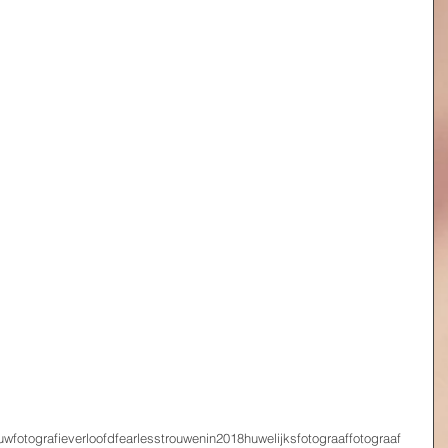
uwfotografie
verloofd
fearless
trouwenin2018
huwelijksfotograaf
fotograaf