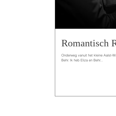
Romantisch 
Onderweg vanuit het kleine Aalst-Waa
Behr. Ik heb Eliza en Behr...