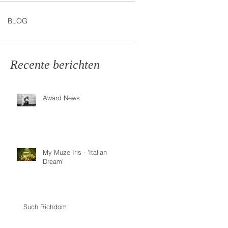
BLOG
Recente berichten
Award News
My Muze Iris - 'Italian
Dream'
Such Richdom