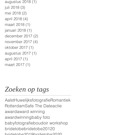
augustus 2018
(1)
1 post
juli 2018
(3)
3 posts
mei 2018
(2)
2 posts
april 2018
(4)
4 posts
maart 2018
(1)
1 post
januari 2018
(1)
1 post
december 2017
(2)
2 posts
november 2017
(4)
4 posts
oktober 2017
(1)
1 post
augustus 2017
(1)
1 post
april 2017
(1)
1 post
maart 2017
(1)
1 post
Zoeken op tags
Aalst
Huwelijksfotografie
Romantiek
Rotterdam
Safe The Date
actie
award
award winning
awardwinning
baby foto
babyfotografie
boudoir workshop
bridetobe
bridetobe20120
bridetobe2019
bridetobe2020