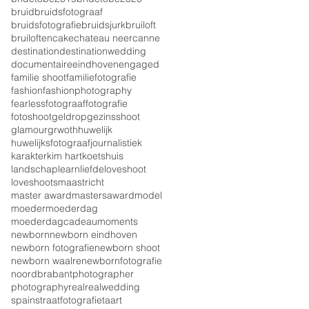
bruid
bruidsfotograaf
bruidsfotografie
bruidsjurk
bruiloft
bruiloften
cake
chateau neercanne
destination
destinationwedding
documentaire
eindhoven
engaged
familie shoot
familiefotografie
fashion
fashionphotography
fearless
fotograaf
fotografie
fotoshoot
geldrop
gezinsshoot
glamour
grwoth
huwelijk
huwelijksfotograaf
journalistiek
karakter
kim hart
koetshuis
landschap
learn
liefde
loveshoot
loveshoots
maastricht
master award
mastersaward
model
moeder
moederdag
moederdagcadeau
moments
newborn
newborn eindhoven
newborn fotografie
newborn shoot
newborn waalre
newbornfotografie
noordbrabant
photographer
photography
real
realwedding
spain
straatfotografie
taart