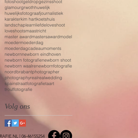
fotoshoot
geldrop
gezinsshoot
glamour
grwoth
huwelijk
huwelijksfotograaf
journalistiek
karakter
kim hart
koetshuis
landschap
learn
liefde
loveshoot
loveshoots
maastricht
master award
mastersaward
model
moeder
moederdag
moederdagcadeau
moments
newborn
newborn eindhoven
newborn fotografie
newborn shoot
newborn waalre
newbornfotografie
noordbrabant
photographer
photography
real
realwedding
spain
straatfotografie
taart
trouffotografie
Volg ons
AFIE.NL
| 06-46155254