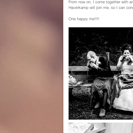
From now on, I come together with an
Haverkamp will join me, so I can co
One happy me!!!!