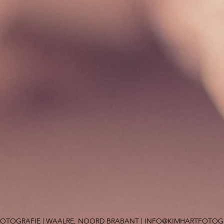
 FOTOGRAFIE | WAALRE, NOORD BRABANT |
INFO@KIMHARTFOTOGR