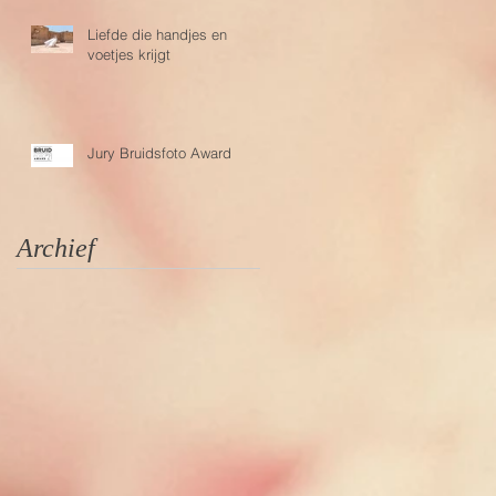
Liefde die handjes en
voetjes krijgt
Jury Bruidsfoto Award
Archief