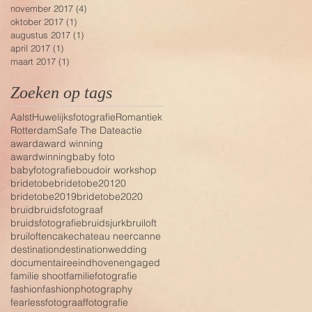
november 2017
(4)
4 posts
oktober 2017
(1)
1 post
augustus 2017
(1)
1 post
april 2017
(1)
1 post
maart 2017
(1)
1 post
Zoeken op tags
Aalst
Huwelijksfotografie
Romantiek
Rotterdam
Safe The Date
actie
award
award winning
awardwinning
baby foto
babyfotografie
boudoir workshop
bridetobe
bridetobe20120
bridetobe2019
bridetobe2020
bruid
bruidsfotograaf
bruidsfotografie
bruidsjurk
bruiloft
bruiloften
cake
chateau neercanne
destination
destinationwedding
documentaire
eindhoven
engaged
familie shoot
familiefotografie
fashion
fashionphotography
fearless
fotograaf
fotografie