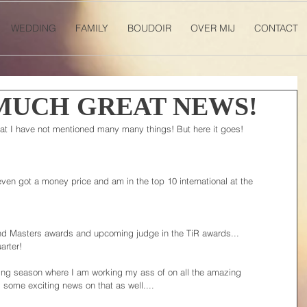
WEDDING
FAMILY
BOUDOIR
OVER MIJ
CONTACT
MUCH GREAT NEWS!
at I have not mentioned many many things! But here it goes!
n got a money price and am in the top 10 international at the 
and Masters awards and upcoming judge in the TiR awards...
arter!
ding season where I am working my ass of on all the amazing 
 some exciting news on that as well....