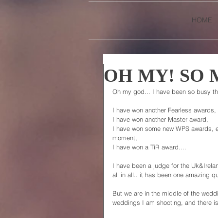
HOME
OH MY! SO 
Oh my god... I have been so busy th
I have won another Fearless awards,
I have won another Master award,
I have won some new WPS awards, eve
moment,
I have won a TiR award....
I have been a judge for the Uk&Irel
all in all.. it has been one amazing qu
But we are in the middle of the wed
weddings I am shooting, and there is