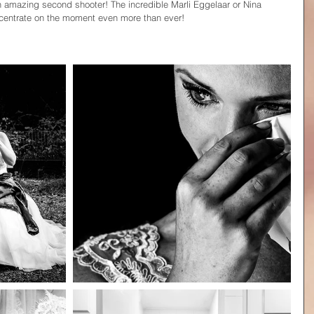
 amazing second shooter! The incredible Marli Eggelaar or Nina 
ncentrate on the moment even more than ever!