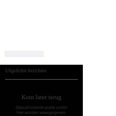
Like
Reageren
Uitgelichte berichten
Kom later terug
Gepubliceerde posts zullen
hier worden weergegeven.