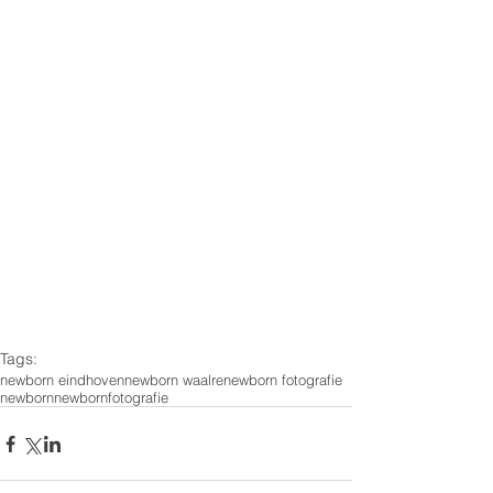
Tags:
newborn eindhoven
newborn waalre
newborn fotografie
newborn
newbornfotografie