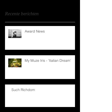
Recente berichten
Award News
My Muze Iris - 'Italian Dream'
Such Richdom