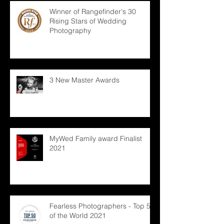
Winner of Rangefinder's 30
Rising Stars of Wedding
Photography
3 New Master Awards
MyWed Family award Finalist
2021
Fearless Photographers - Top 50
of the World 2021