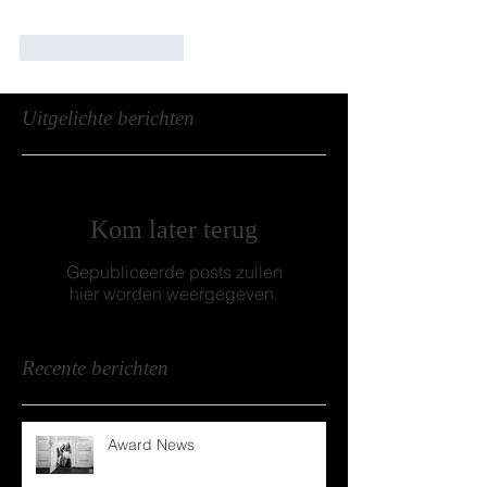
Like
Reageren
Uitgelichte berichten
Kom later terug
Gepubliceerde posts zullen
hier worden weergegeven.
Recente berichten
Award News