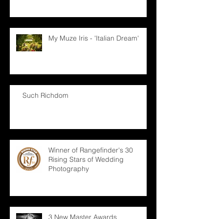
My Muze Iris - 'Italian Dream'
Such Richdom
Winner of Rangefinder's 30
Rising Stars of Wedding
Photography
3 New Master Awards