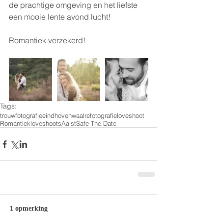
de prachtige omgeving en het liefste 
een mooie lente avond lucht!
Romantiek verzekerd!
Tags:
trouwfotografie
eindhoven
waalre
fotografie
loveshoot
Romantiek
loveshoots
Aalst
Safe The Date
1 opmerking