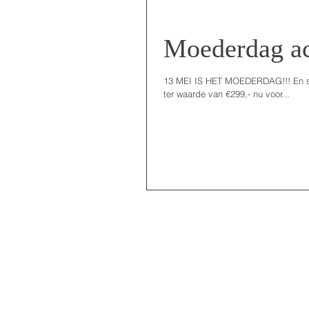
Moederdag ac
13 MEI IS HET MOEDERDAG!!! En speciaal voor moederdag heb ik een mooie actie! Een prachtige familieshoot
ter waarde van €299,- nu voor...