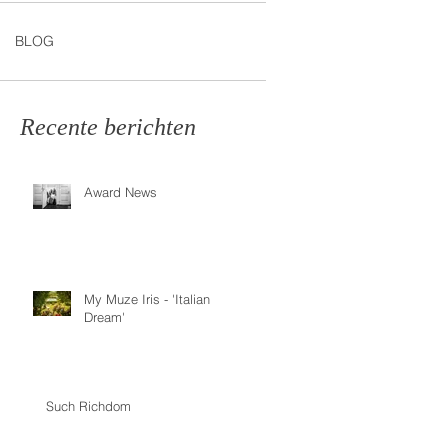
BLOG
Recente berichten
Award News
My Muze Iris - 'Italian
Dream'
Such Richdom