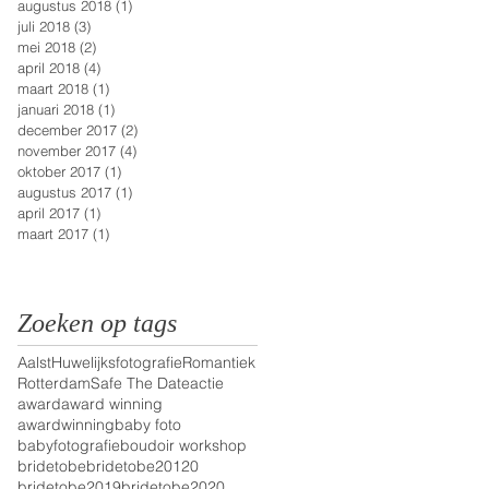
augustus 2018
(1)
1 post
juli 2018
(3)
3 posts
mei 2018
(2)
2 posts
april 2018
(4)
4 posts
maart 2018
(1)
1 post
januari 2018
(1)
1 post
december 2017
(2)
2 posts
november 2017
(4)
4 posts
oktober 2017
(1)
1 post
augustus 2017
(1)
1 post
april 2017
(1)
1 post
maart 2017
(1)
1 post
Zoeken op tags
Aalst
Huwelijksfotografie
Romantiek
Rotterdam
Safe The Date
actie
award
award winning
awardwinning
baby foto
babyfotografie
boudoir workshop
bridetobe
bridetobe20120
bridetobe2019
bridetobe2020