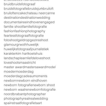
bruid
bruidsfotograaf
bruidsfotografie
bruidsjurk
bruiloft
bruiloften
cake
chateau neercanne
destination
destinationwedding
documentaire
eindhoven
engaged
familie shoot
familiefotografie
fashion
fashionphotography
fearless
fotograaf
fotografie
fotoshoot
geldrop
gezinsshoot
glamour
grwoth
huwelijk
huwelijksfotograaf
journalistiek
karakter
kim hart
koetshuis
landschap
learn
liefde
loveshoot
loveshoots
maastricht
master award
mastersaward
model
moeder
moederdag
moederdagcadeau
moments
newborn
newborn eindhoven
newborn fotografie
newborn shoot
newborn waalre
newbornfotografie
noordbrabant
photographer
photography
real
realwedding
spain
straatfotografie
taart