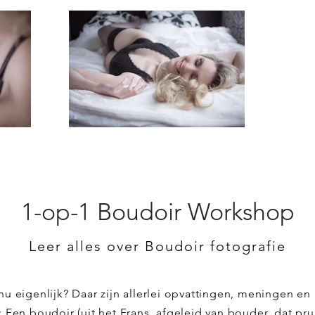
1-op-1 Boudoir Workshop
Leer alles over Boudoir fotografie
 nu eigenlijk? Daar zijn allerlei opvattingen, meningen e
 Een boudoir (uit het Frans, afgeleid van bouder, dat pruil