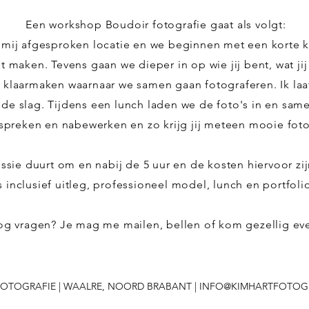
Een workshop Boudoir fotografie gaat als volgt:
mij afgesproken locatie en we beginnen met een korte k
wilt maken. Tevens gaan we dieper in op wie jij bent, wat j
h klaarmaken waarnaar we samen gaan fotograferen. Ik laat
an de slag. Tijdens een lunch laden we de foto's in en sa
preken en nabewerken en zo krijg jij meteen mooie foto'
ssie duurt om en nabij de 5 uur en de kosten hiervoor zi
s inclusief uitleg, professioneel model, lunch en portfoli
og vragen? Je mag me mailen, bellen of kom gezellig ev
 FOTOGRAFIE | WAALRE, NOORD BRABANT |
INFO@KIMHARTFOTOGR