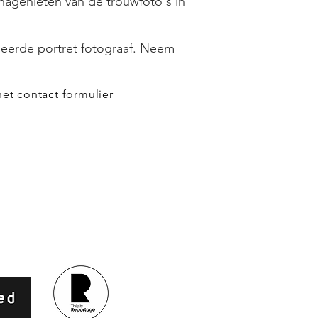
k nagenieten van de trouwfoto's in
oneerde portret fotograaf. Neem
 het
contact formulier