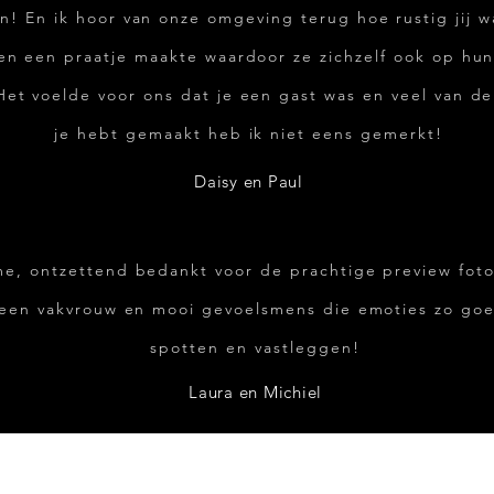
! En ik hoor van onze omgeving terug hoe rustig jij 
en een praatje maakte waardoor ze zichzelf ook op hu
Het voelde voor ons dat je een gast was en veel van de
je hebt gemaakt heb ik niet eens gemerkt!
Daisy en Paul
me, ontzettend bedankt voor de prachtige preview foto
 een vakvrouw en mooi gevoelsmens die emoties zo go
spotten en vastleggen!
Laura en Michiel