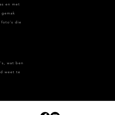
was en met
n gemak
 foto's die
's, wat ben
ed weet te