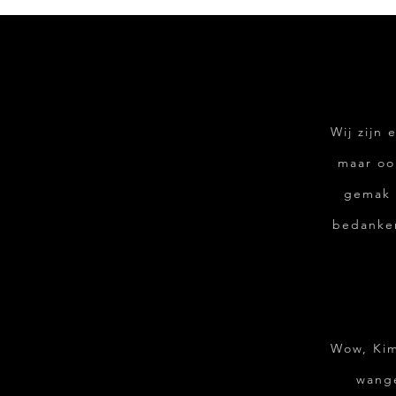
Wij zijn 
maar ook
gemak g
bedanken
Wow, Kim
wange