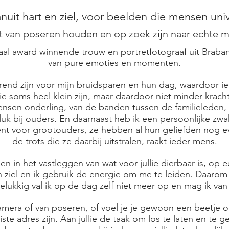
anuit hart en ziel, voor beelden die mensen uni
t van poseren houden en op zoek zijn naar echte
naal award winnende trouw en portretfotograaf uit Braban
van pure emoties en momenten.
erend zijn voor mijn bruidsparen en hun dag, waardoor i
ie soms heel klein zijn, maar daardoor niet minder krach
nsen onderling, van de banden tussen de familieleden,
uk bij ouders. En daarnaast heb ik een persoonlijke zwa
 voor grootouders, ze hebben al hun geliefden nog even 
de trots die ze daarbij uitstralen, raakt ieder mens.
en in het vastleggen van wat voor jullie dierbaar is, op
n ziel en ik gebruik de energie om me te leiden. Daarom 
lukkig val ik op de dag zelf niet meer op en mag ik van
camera of van poseren, of voel je je gewoon een beetje 
juiste adres zijn. Aan jullie de taak om los te laten en te