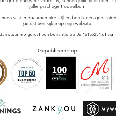
e grote dag weer voorbij is, kunnen jullie later heerlij
jullie prachtige trouwalbum.
innen vast in documentaire stijl en ben ik een gepassi
gerust een kijkje op mijn website!
 dan stuur me gerust een berichtje op 06-46155254 of via
Gepubliceerd op: