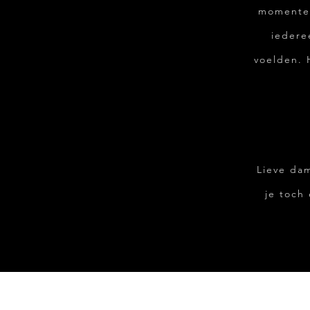
momenten
iedere
voelden. 
Lieve da
je toch