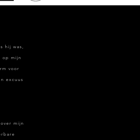
s hij was,
l op mijn
orm voor
en excuus
 over mijn
erbare